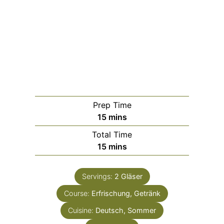
Prep Time
minutes
15
mins
Total Time
minutes
15
mins
Servings:
2
Gläser
Course:
Erfrischung, Getränk
Cuisine:
Deutsch, Sommer