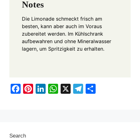
Notes
Die Limonade schmeckt frisch am
besten, kann aber auch im Voraus
zubereitet werden. Im Kühlschrank
aufbewahren und ohne Mineralwasser
lagern, um Spritzigkeit zu erhalten.
F
Pi
Li
W
X
T
S
a
nt
n
h
el
h
c
er
k
at
e
ar
e
e
e
s
gr
e
b
st
dI
A
a
Search
o
n
p
m