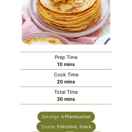
Prep Time
minutes
10
mins
Cook Time
minutes
20
mins
Total Time
minutes
30
mins
Servings:
4
Pfannkuchen
Course:
Frühstück, Snack