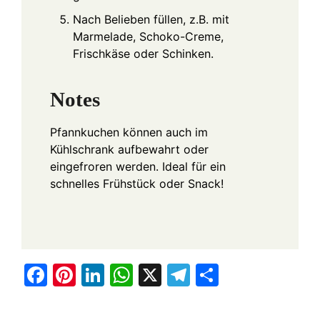
Nach Belieben füllen, z.B. mit
Marmelade, Schoko-Creme,
Frischkäse oder Schinken.
Notes
Pfannkuchen können auch im
Kühlschrank aufbewahrt oder
eingefroren werden. Ideal für ein
schnelles Frühstück oder Snack!
F
Pi
Li
W
X
T
S
a
nt
n
h
el
h