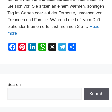
Sie sich vor, Sie sitzen an einem warmen, sonnigen
Tag im Garten oder auf der Terrasse, umgeben von
Freunden und Familie. Während die Luft vom Duft
blühender Blumen erfüllt ist, nehmen Sie …
Read
more
F
Pi
Li
W
X
T
S
a
nt
n
h
el
h
c
er
k
at
e
ar
e
e
e
s
gr
e
b
st
dI
A
a
Search
o
n
p
m
o
p
Search
k