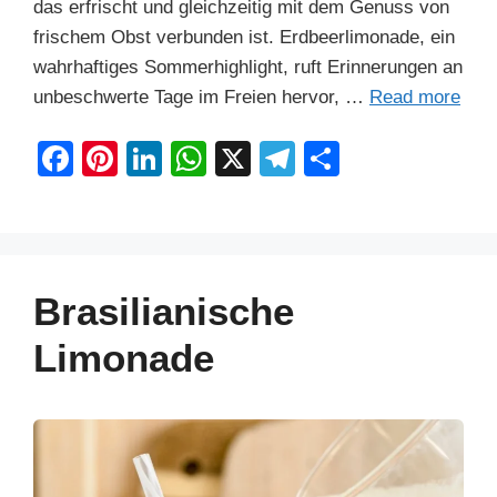
das erfrischt und gleichzeitig mit dem Genuss von
frischem Obst verbunden ist. Erdbeerlimonade, ein
wahrhaftiges Sommerhighlight, ruft Erinnerungen an
unbeschwerte Tage im Freien hervor, …
Read more
F
Pi
Li
W
X
T
S
a
nt
n
h
el
h
c
er
k
at
e
ar
e
e
e
s
gr
e
b
st
dI
A
a
Brasilianische
o
n
p
m
Limonade
o
p
k