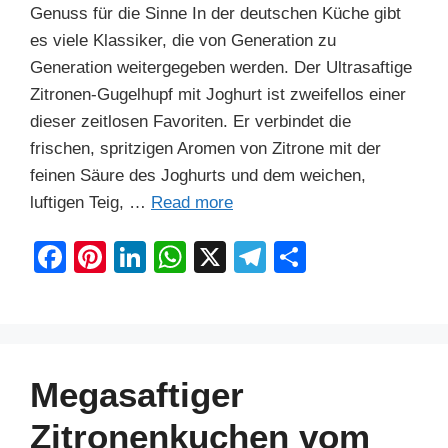
Genuss für die Sinne In der deutschen Küche gibt
es viele Klassiker, die von Generation zu
Generation weitergegeben werden. Der Ultrasaftige
Zitronen-Gugelhupf mit Joghurt ist zweifellos einer
dieser zeitlosen Favoriten. Er verbindet die
frischen, spritzigen Aromen von Zitrone mit der
feinen Säure des Joghurts und dem weichen,
luftigen Teig, …
Read more
F
Pi
Li
W
X
T
S
a
nt
n
h
el
h
c
er
k
at
e
ar
e
e
e
s
gr
e
b
st
dI
A
a
Megasaftiger
o
n
p
m
Zitronenkuchen vom