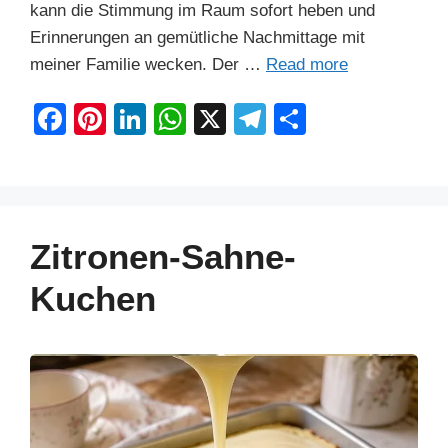
kann die Stimmung im Raum sofort heben und
Erinnerungen an gemütliche Nachmittage mit
meiner Familie wecken. Der …
Read more
F
Pi
Li
W
X
T
S
a
nt
n
h
el
h
c
er
k
at
e
ar
e
e
e
s
gr
e
b
st
dI
A
a
Zitronen-Sahne-
o
n
p
m
Kuchen
o
p
k