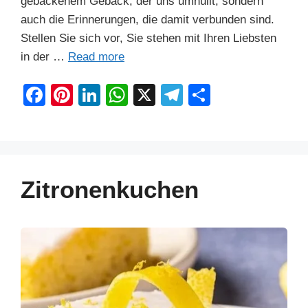
gebackenem Gebäck, der uns umhüllt, sondern
auch die Erinnerungen, die damit verbunden sind.
Stellen Sie sich vor, Sie stehen mit Ihren Liebsten
in der …
Read more
F
Pi
Li
W
X
T
S
a
nt
n
h
el
h
c
er
k
at
e
ar
e
e
e
s
gr
e
b
st
dI
A
a
Zitronenkuchen
o
n
p
m
o
p
k