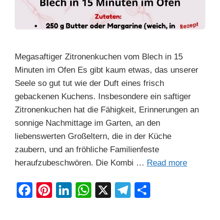
Megasaftiger Zitronenkuchen vom Blech in 15
Minuten im Ofen Es gibt kaum etwas, das unserer
Seele so gut tut wie der Duft eines frisch
gebackenen Kuchens. Insbesondere ein saftiger
Zitronenkuchen hat die Fähigkeit, Erinnerungen an
sonnige Nachmittage im Garten, an den
liebenswerten Großeltern, die in der Küche
zaubern, und an fröhliche Familienfeste
heraufzubeschwören. Die Kombi …
Read more
F
Pi
Li
W
X
T
S
a
nt
n
h
el
h