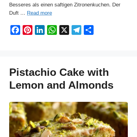
Besseres als einen saftigen Zitronenkuchen. Der
Duft …
Read more
F
Pi
Li
W
X
T
S
a
nt
n
h
el
h
c
er
k
at
e
ar
e
e
e
s
gr
e
b
st
dI
A
a
Pistachio Cake with
o
n
p
m
Lemon and Almonds
o
p
k