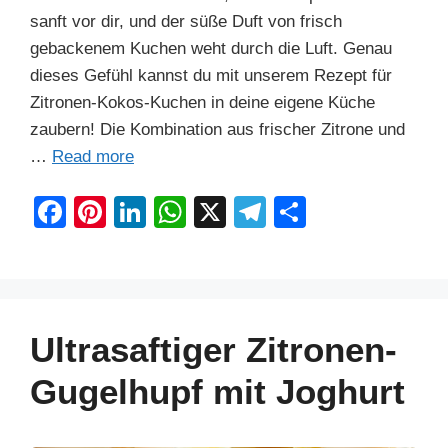
sanft vor dir, und der süße Duft von frisch
gebackenem Kuchen weht durch die Luft. Genau
dieses Gefühl kannst du mit unserem Rezept für
Zitronen-Kokos-Kuchen in deine eigene Küche
zaubern! Die Kombination aus frischer Zitrone und
…
Read more
F
Pi
Li
W
X
T
S
a
nt
n
h
el
h
c
er
k
at
e
ar
e
e
e
s
gr
e
b
st
dI
A
a
Ultrasaftiger Zitronen-
o
n
p
m
Gugelhupf mit Joghurt
o
p
k