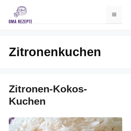
Skip
to
Menu
content
Zitronenkuchen
Zitronen-Kokos-
Kuchen