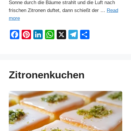
Sonne durch die Bäume strahlt und die Luft nach
frischen Zitronen duftet, dann schießt der …
Read
more
F
Pi
Li
W
X
T
S
a
nt
n
h
el
h
c
er
k
at
e
ar
e
e
e
s
gr
e
b
st
dI
A
a
Zitronenkuchen
o
n
p
m
o
p
k