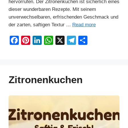
hervorrufen. Der Zitronenkuchen ist sicherlich eines
dieser wunderbaren Rezepte. Mit seinem
unverwechselbaren, erfrischenden Geschmack und
der zarten, saftigen Textur …
Read more
F
Pi
Li
W
X
T
S
a
nt
n
h
el
h
c
er
k
at
e
ar
e
e
e
s
gr
e
b
st
dI
A
a
Zitronenkuchen
o
n
p
m
o
p
k