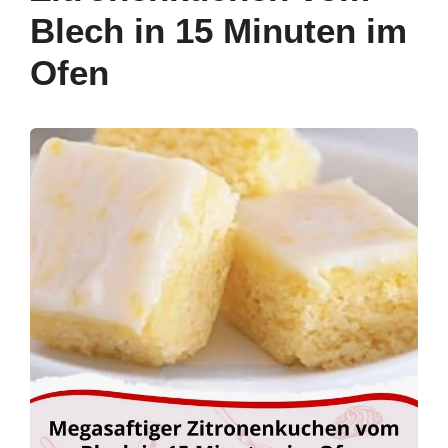
o
p
Blech in 15 Minuten im
k
Ofen