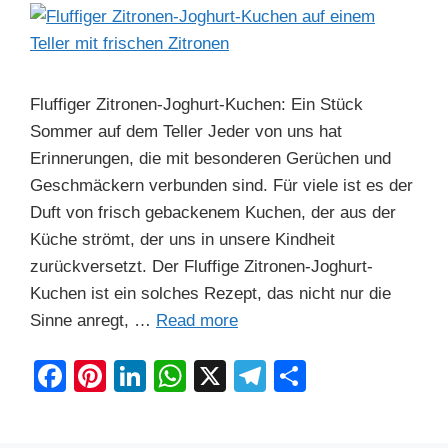
Fluffiger Zitronen-Joghurt-Kuchen: Ein Stück
Sommer auf dem Teller Jeder von uns hat
Erinnerungen, die mit besonderen Gerüchen und
Geschmäckern verbunden sind. Für viele ist es der
Duft von frisch gebackenem Kuchen, der aus der
Küche strömt, der uns in unsere Kindheit
zurückversetzt. Der Fluffige Zitronen-Joghurt-
Kuchen ist ein solches Rezept, das nicht nur die
Sinne anregt, …
Read more
F
Pi
Li
W
X
T
S
a
nt
n
h
el
h
c
er
k
at
e
ar