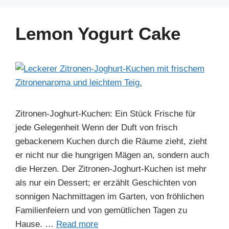
e
e
e
s
gr
e
b
st
dI
A
a
Lemon Yogurt Cake
o
n
p
m
o
p
k
Zitronen-Joghurt-Kuchen: Ein Stück Frische für
jede Gelegenheit Wenn der Duft von frisch
gebackenem Kuchen durch die Räume zieht, zieht
er nicht nur die hungrigen Mägen an, sondern auch
die Herzen. Der Zitronen-Joghurt-Kuchen ist mehr
als nur ein Dessert; er erzählt Geschichten von
sonnigen Nachmittagen im Garten, von fröhlichen
Familienfeiern und von gemütlichen Tagen zu
Hause. …
Read more