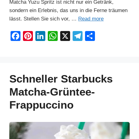
Matcha Yuzu Spritz ist nicht nur ein Getränk,
sondern ein Erlebnis, das uns in die Ferne träumen
lässt. Stellen Sie sich vor, …
Read more
F
Pi
Li
W
X
T
S
a
nt
n
h
el
h
c
er
k
at
e
ar
e
e
e
s
gr
e
b
st
dI
A
a
Schneller Starbucks
o
n
p
m
Matcha-Grüntee-
o
p
Frappuccino
k