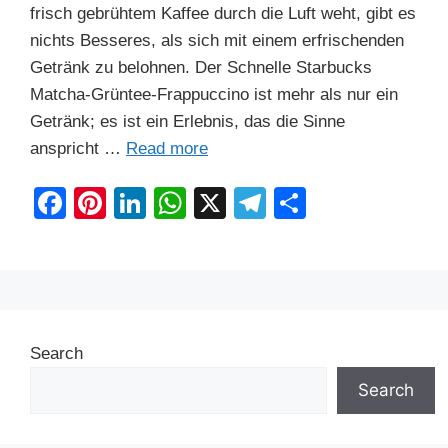
frisch gebrühtem Kaffee durch die Luft weht, gibt es
nichts Besseres, als sich mit einem erfrischenden
Getränk zu belohnen. Der Schnelle Starbucks
Matcha-Grüntee-Frappuccino ist mehr als nur ein
Getränk; es ist ein Erlebnis, das die Sinne
anspricht …
Read more
F
Pi
Li
W
X
T
S
a
nt
n
h
el
h
c
er
k
at
e
ar
e
e
e
s
gr
e
b
st
dI
A
a
Search
o
n
p
m
o
p
Search
k