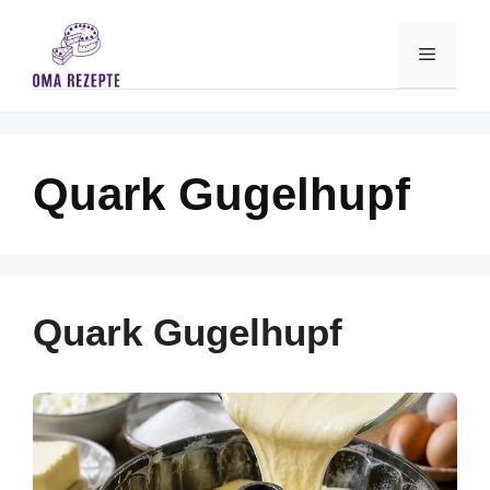
Skip
to
Menu
content
Quark Gugelhupf
Quark Gugelhupf