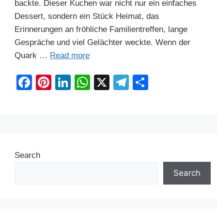
backte. Dieser Kuchen war nicht nur ein einfaches
Dessert, sondern ein Stück Heimat, das
Erinnerungen an fröhliche Familientreffen, lange
Gespräche und viel Gelächter weckte. Wenn der
Quark …
Read more
F
Pi
Li
W
X
T
S
a
nt
n
h
el
h
c
er
k
at
e
ar
e
e
e
s
gr
e
b
st
dI
A
a
Search
o
n
p
m
o
p
Search
k