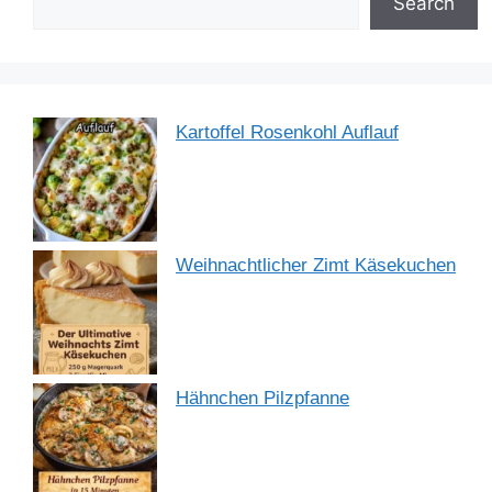
o
p
Search
k
Kartoffel Rosenkohl Auflauf
Weihnachtlicher Zimt Käsekuchen
Hähnchen Pilzpfanne