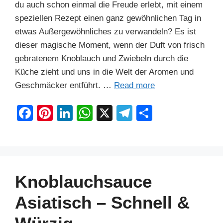
du auch schon einmal die Freude erlebt, mit einem
speziellen Rezept einen ganz gewöhnlichen Tag in
etwas Außergewöhnliches zu verwandeln? Es ist
dieser magische Moment, wenn der Duft von frisch
gebratenem Knoblauch und Zwiebeln durch die
Küche zieht und uns in die Welt der Aromen und
Geschmäcker entführt. …
Read more
F
Pi
Li
W
X
T
S
a
nt
n
h
el
h
c
er
k
at
e
ar
e
e
e
s
gr
e
b
st
dI
A
a
Knoblauchsauce
o
n
p
m
Asiatisch – Schnell &
o
p