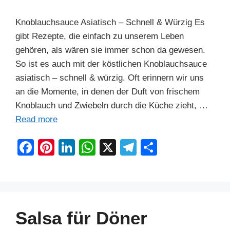
Knoblauchsauce Asiatisch – Schnell & Würzig Es
gibt Rezepte, die einfach zu unserem Leben
gehören, als wären sie immer schon da gewesen.
So ist es auch mit der köstlichen Knoblauchsauce
asiatisch – schnell & würzig. Oft erinnern wir uns
an die Momente, in denen der Duft von frischem
Knoblauch und Zwiebeln durch die Küche zieht, …
Read more
F
Pi
Li
W
X
T
S
a
nt
n
h
el
h
c
er
k
at
e
ar
e
e
e
s
gr
e
b
st
dI
A
a
Salsa für Döner
o
n
p
m