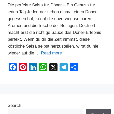
Die perfekte Salsa für Döner – Ein Genuss für
jeden Tag Jeder, der schon einmal einen Döner
gegessen hat, kennt die unverwechselbaren
Aromen und die frische der Beilagen. Doch oft
macht erst die richtige Sauce das Döner-Erlebnis
perfekt. Wenn du dir die Zeit nimmst, diese
köstliche Salsa selbst herzustellen, wirst du nie
wieder auf die …
Read more
F
Pi
Li
W
X
T
S
a
nt
n
h
el
h
c
er
k
at
e
ar
e
e
e
s
gr
e
b
st
dI
A
a
Search
o
n
p
m