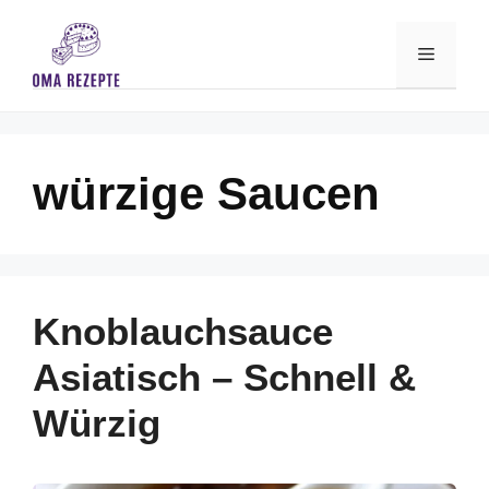
Skip
to
Menu
content
würzige Saucen
Knoblauchsauce
Asiatisch – Schnell &
Würzig