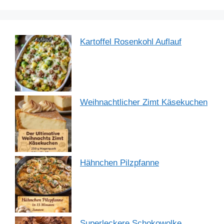
k
Kartoffel Rosenkohl Auflauf
Weihnachtlicher Zimt Käsekuchen
Hähnchen Pilzpfanne
Superleckere Schokowolke