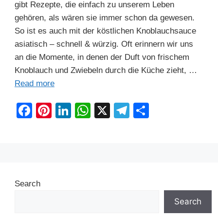
gibt Rezepte, die einfach zu unserem Leben
gehören, als wären sie immer schon da gewesen.
So ist es auch mit der köstlichen Knoblauchsauce
asiatisch – schnell & würzig. Oft erinnern wir uns
an die Momente, in denen der Duft von frischem
Knoblauch und Zwiebeln durch die Küche zieht, …
Read more
F
Pi
Li
W
X
T
S
a
nt
n
h
el
h
c
er
k
at
e
ar
e
e
e
s
gr
e
b
st
dI
A
a
Search
o
n
p
m
o
p
Search