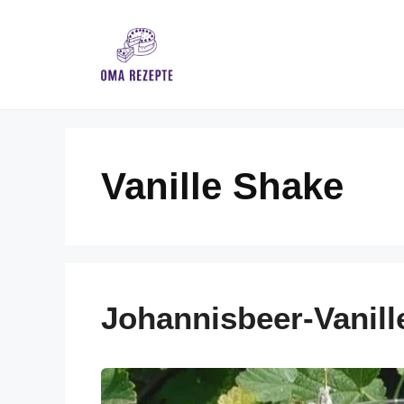
Skip
to
content
Vanille Shake
Johannisbeer-Vanill