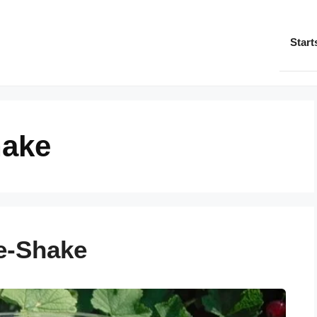
Start
hake
e-Shake