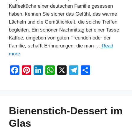
Kaffeeküche einer deutschen Familie gesessen
haben, kennen Sie sicher das Gefühl, das warme
Lächeln und die Gemütlichkeit, die solche Treffen
begleiten. Ein schöner Nachmittag bei einer Tasse
Kaffee, umgeben von guten Freunden oder der
Familie, schafft Erinnerungen, die man …
Read
more
F
Pi
Li
W
X
T
S
a
nt
n
h
el
h
c
er
k
at
e
ar
e
e
e
s
gr
e
b
st
dI
A
a
Bienenstich-Dessert im
o
n
p
m
Glas
o
p