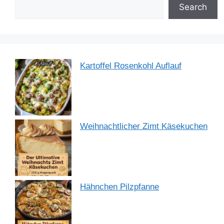
o
p
Search
k
Kartoffel Rosenkohl Auflauf
Weihnachtlicher Zimt Käsekuchen
Hähnchen Pilzpfanne