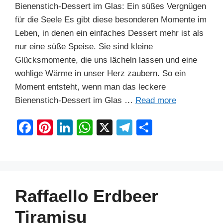
Bienenstich-Dessert im Glas: Ein süßes Vergnügen
für die Seele Es gibt diese besonderen Momente im
Leben, in denen ein einfaches Dessert mehr ist als
nur eine süße Speise. Sie sind kleine
Glücksmomente, die uns lächeln lassen und eine
wohlige Wärme in unser Herz zaubern. So ein
Moment entsteht, wenn man das leckere
Bienenstich-Dessert im Glas …
Read more
F
Pi
Li
W
X
T
S
a
nt
n
h
el
h
c
er
k
at
e
ar
e
e
e
s
gr
e
b
st
dI
A
a
Raffaello Erdbeer
o
n
p
m
Tiramisu