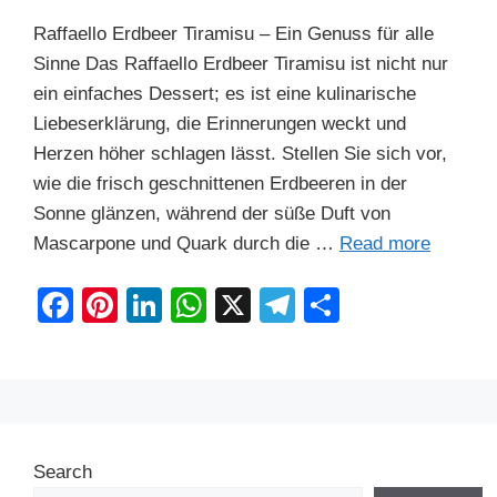
Raffaello Erdbeer Tiramisu – Ein Genuss für alle
Sinne Das Raffaello Erdbeer Tiramisu ist nicht nur
ein einfaches Dessert; es ist eine kulinarische
Liebeserklärung, die Erinnerungen weckt und
Herzen höher schlagen lässt. Stellen Sie sich vor,
wie die frisch geschnittenen Erdbeeren in der
Sonne glänzen, während der süße Duft von
Mascarpone und Quark durch die …
Read more
F
Pi
Li
W
X
T
S
a
nt
n
h
el
h
c
er
k
at
e
ar
e
e
e
s
gr
e
b
st
dI
A
a
Search
o
n
p
m