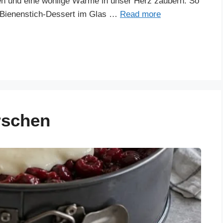
en und eine wohlige Wärme in unser Herz zaubern. So
 Bienenstich-Dessert im Glas …
Read more
rschen