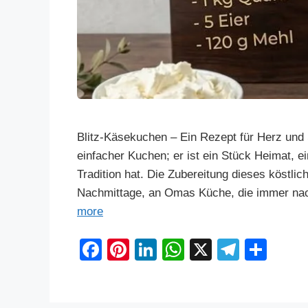
Blitz-Käsekuchen – Ein Rezept für Herz und 
einfacher Kuchen; er ist ein Stück Heimat, e
Tradition hat. Die Zubereitung dieses köstli
Nachmittage, an Omas Küche, die immer nac
more
F
Pi
Li
W
X
T
S
a
nt
n
h
el
h
c
er
k
at
e
ar