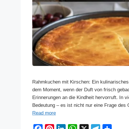
Rahmkuchen mit Kirschen: Ein kulinarisches
dem Moment, wenn der Duft von frisch geb
Erinnerungen an die Kindheit hervorruft. In
Bedeutung – es ist nicht nur eine Frage de
Read more
F
Pi
Li
W
X
T
S