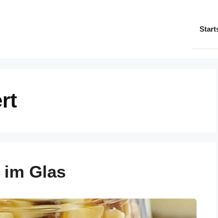
Start
rt
 im Glas