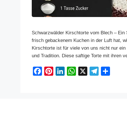
Schwarzwälder Kirschtorte vom Blech – Ein 
frisch gebackenem Kuchen in der Luft hat, 
Kirschtorte ist für viele von uns nicht nur e
und Tradition. Diese saftige Torte mit ihren
F
Pi
Li
W
X
T
S
a
nt
n
h
el
h
c
er
k
at
e
ar
e
e
e
s
gr
e
b
st
dI
A
a
o
n
p
m
o
p