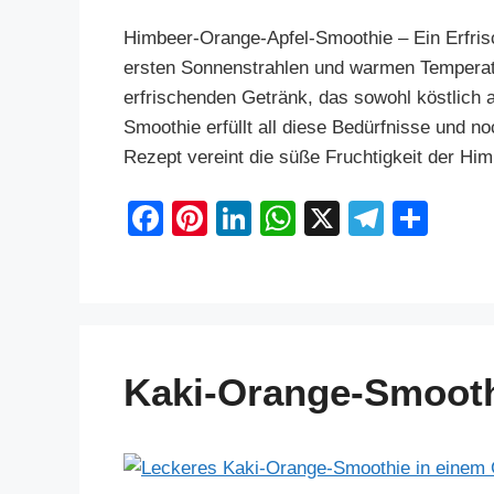
Himbeer-Orange-Apfel-Smoothie – Ein Erfri
ersten Sonnenstrahlen und warmen Temperatu
erfrischenden Getränk, das sowohl köstlich 
Smoothie erfüllt all diese Bedürfnisse und n
Rezept vereint die süße Fruchtigkeit der H
F
Pi
Li
W
X
T
S
a
nt
n
h
el
h
c
er
k
at
e
ar
e
e
e
s
gr
e
b
st
dI
A
a
Kaki-Orange-Smoot
o
n
p
m
o
p
k