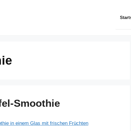
Start
ie
el-Smoothie