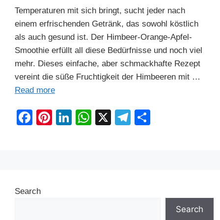
Temperaturen mit sich bringt, sucht jeder nach
einem erfrischenden Getränk, das sowohl köstlich
als auch gesund ist. Der Himbeer-Orange-Apfel-
Smoothie erfüllt all diese Bedürfnisse und noch viel
mehr. Dieses einfache, aber schmackhafte Rezept
vereint die süße Fruchtigkeit der Himbeeren mit …
Read more
F
Pi
Li
W
X
T
S
a
nt
n
h
el
h
c
er
k
at
e
ar
e
e
e
s
gr
e
b
st
dI
A
a
Search
o
n
p
m
o
p
Search