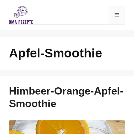
Skip
to
Menu
content
Apfel-Smoothie
Himbeer-Orange-Apfel-
Smoothie