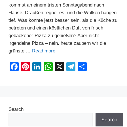
kommst an einem tristen Sonntagabend nach
Hause. Draußen regnet es, und die Wolken hängen
tief. Was könnte jetzt besser sein, als die Küche zu
betreten und einen köstlichen Duft von frisch
gebackener Pizza zu genießen? Aber nicht
irgendeine Pizza – nein, heute zaubern wir die
grünste …
Read more
F
Pi
Li
W
X
T
S
a
nt
n
h
el
h
c
er
k
at
e
ar
e
e
e
s
gr
e
b
st
dI
A
a
Search
o
n
p
m
o
p
Search