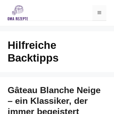
Skip
to
Menu
content
Hilfreiche
Backtipps
Gâteau Blanche Neige
– ein Klassiker, der
immer begeistert