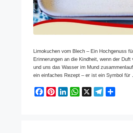
Limokuchen vom Blech – Ein Hochgenuss für
Erinnerungen an die Kindheit, wenn der Duf
und uns das Wasser im Mund zusammenlaufen
ein einfaches Rezept – er ist ein Symbol fü
F
Pi
Li
W
X
T
S
a
nt
n
h
el
h
c
er
k
at
e
ar
e
e
e
s
gr
e
b
st
dI
A
a