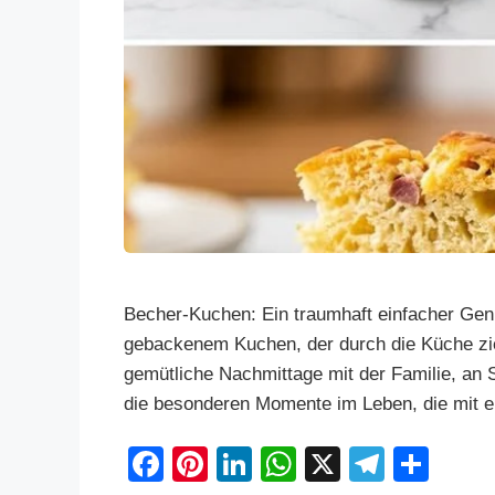
Becher-Kuchen: Ein traumhaft einfacher Genu
gebackenem Kuchen, der durch die Küche zie
gemütliche Nachmittage mit der Familie, an 
die besonderen Momente im Leben, die mit 
F
Pi
Li
W
X
T
S