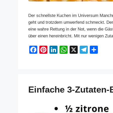
Der schnellste Kuchen im Universum Manchm
geht und trotzdem umwerfend schmeckt. Der
eine wahre Rettung in der Not, wenn die Gäst
über einen hereinbricht. Mit nur wenigen Zut
F
Pi
Li
W
X
T
S
a
nt
n
h
el
h
c
er
k
at
e
ar
e
e
e
s
gr
e
b
st
dI
A
a
Einfache 3-Zutaten-
o
n
p
m
o
p
k