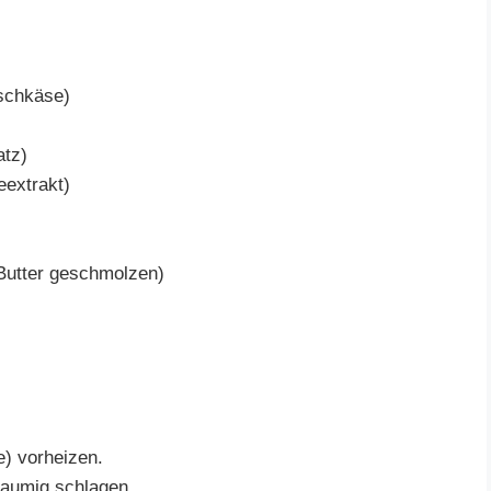
ischkäse)
atz)
eextrakt)
Butter geschmolzen)
e) vorheizen.
haumig schlagen.