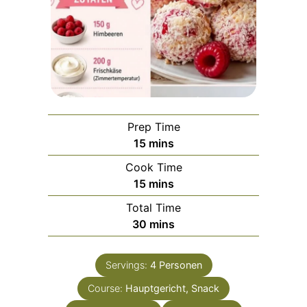
Prep Time
minutes
15
mins
Cook Time
minutes
15
mins
Total Time
minutes
30
mins
Servings:
4
Personen
Course:
Hauptgericht, Snack