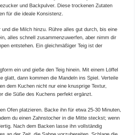
lezucker und Backpulver. Diese trockenen Zutaten
n für die ideale Konsistenz.
 und die Milch hinzu. Rühre alles gut durch, bis eine
ein, alles schnell zusammenzuwerfen, aber nimm dir
mpen entstehen. Ein gleichmäßiger Teig ist der
ngform ein und gieße den Teig hinein. Mit einem Löffel
te glatt, dann kommen die Mandeln ins Spiel. Verteile
en dem Kuchen nicht nur eine knusprige Textur,
r die Süße des Kuchens perfekt ergänzt.
en Ofen platzieren. Backe ihn für etwa 25-30 Minuten,
 indem du einen Zahnstocher in die Mitte steckst; wenn
fertig. Nach dem Backen lasse ihn vollständig
es an der Zeit, die Sahne vorzubereiten. Schlage die