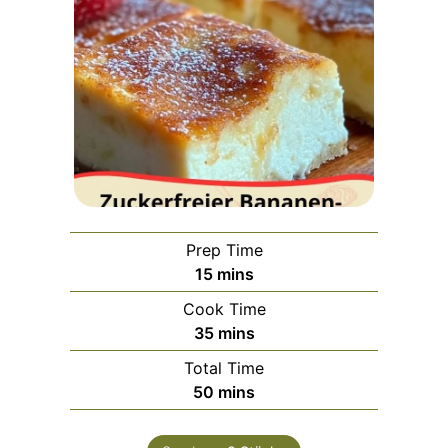
Prep Time
minutes
15
mins
Cook Time
minutes
35
mins
Total Time
minutes
50
mins