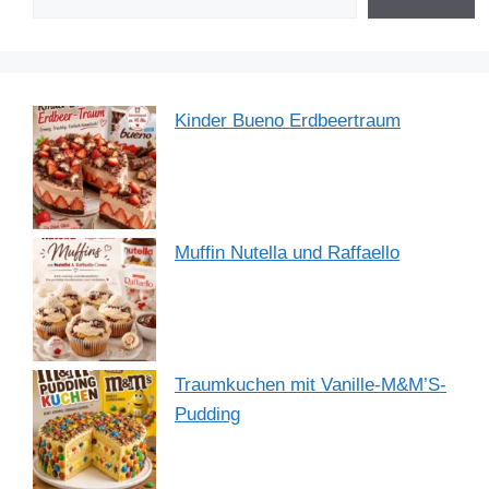
k
Kinder Bueno Erdbeertraum
Muffin Nutella und Raffaello
Traumkuchen mit Vanille-M&M’S-
Pudding