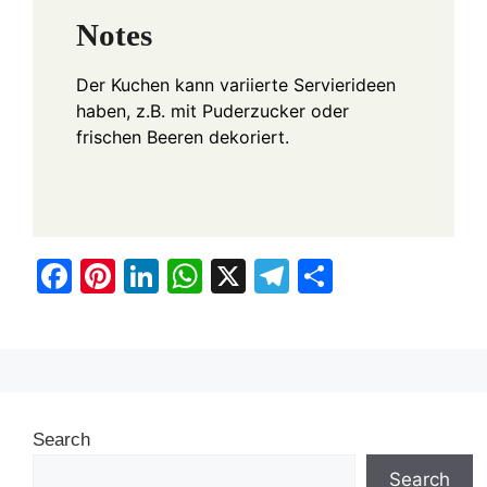
Notes
Der Kuchen kann variierte Servierideen
haben, z.B. mit Puderzucker oder
frischen Beeren dekoriert.
F
Pi
Li
W
X
T
S
a
nt
n
h
el
h
c
er
k
at
e
ar
e
e
e
s
gr
e
b
st
dI
A
a
Search
o
n
p
m
o
p
Search