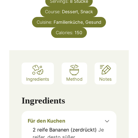
Servings:
8
Stücke
Course:
Dessert, Snack
Cuisine:
Familienküche, Gesund
Calories:
150
Ingredients
Method
Notes
Ingredients
Für den Kuchen
2
reife Bananen (zerdrückt)
Je
reifer, desto süßer.