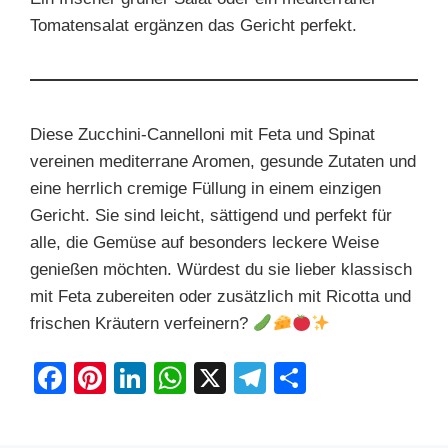
Tomatensalat ergänzen das Gericht perfekt.
Diese Zucchini-Cannelloni mit Feta und Spinat
vereinen mediterrane Aromen, gesunde Zutaten und
eine herrlich cremige Füllung in einem einzigen
Gericht. Sie sind leicht, sättigend und perfekt für
alle, die Gemüse auf besonders leckere Weise
genießen möchten. Würdest du sie lieber klassisch
mit Feta zubereiten oder zusätzlich mit Ricotta und
frischen Kräutern verfeinern?
F
Pi
Li
W
X
T
S
a
nt
n
h
el
h
c
er
k
at
e
ar