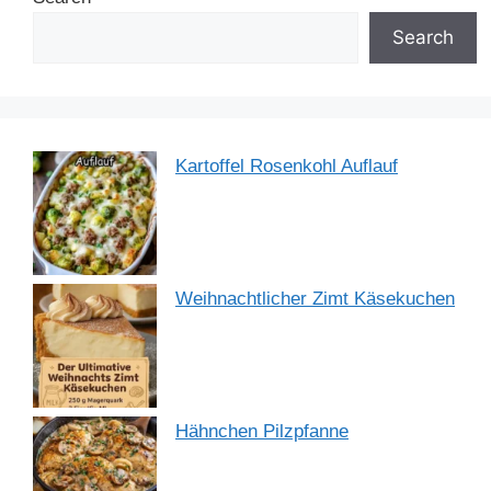
o
n
p
m
o
p
Search
k
Kartoffel Rosenkohl Auflauf
Weihnachtlicher Zimt Käsekuchen
Hähnchen Pilzpfanne