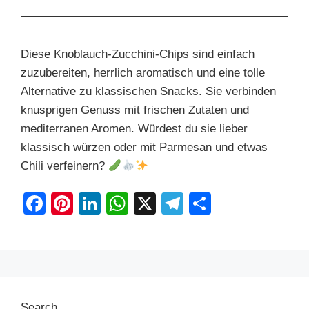
Diese Knoblauch-Zucchini-Chips sind einfach
zuzubereiten, herrlich aromatisch und eine tolle
Alternative zu klassischen Snacks. Sie verbinden
knusprigen Genuss mit frischen Zutaten und
mediterranen Aromen. Würdest du sie lieber
klassisch würzen oder mit Parmesan und etwas
Chili verfeinern?
F
Pi
Li
W
X
T
S
a
nt
n
h
el
h
c
er
k
at
e
ar
e
e
e
s
gr
e
b
st
dI
A
a
Search