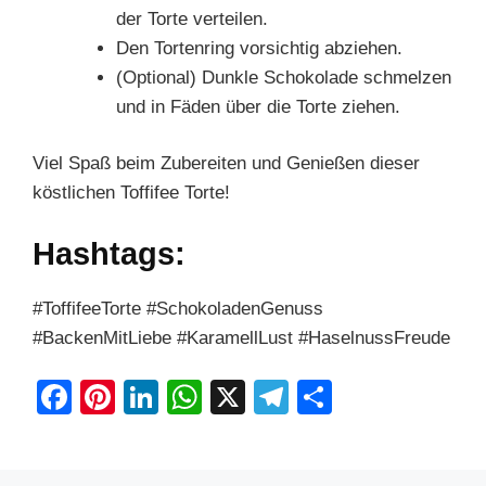
der Torte verteilen.
Den Tortenring vorsichtig abziehen.
(Optional) Dunkle Schokolade schmelzen
und in Fäden über die Torte ziehen.
Viel Spaß beim Zubereiten und Genießen dieser
köstlichen Toffifee Torte!
Hashtags:
#ToffifeeTorte #SchokoladenGenuss
#BackenMitLiebe #KaramellLust #HaselnussFreude
F
Pi
Li
W
X
T
S
a
nt
n
h
el
h
c
er
k
at
e
ar