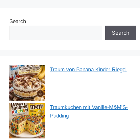
e
e
e
s
gr
e
b
st
dI
A
a
Search
o
n
p
m
o
p
Search
k
Traum von Banana Kinder Riegel
Traumkuchen mit Vanille-M&M’S-
Pudding