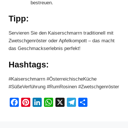
bestreuen.
Tipp:
Servieren Sie den Kaiserschmarrn traditionell mit
Zwetschgenröster oder Apfelkompott – das macht
das Geschmackserlebnis perfekt!
Hashtags:
#Kaiserschmarrn #ÖsterreichischeKüche
#SüßeVerführung #RumRosinen #Zwetschgenröster
F
Pi
Li
W
X
T
S
a
nt
n
h
el
h
c
er
k
at
e
ar