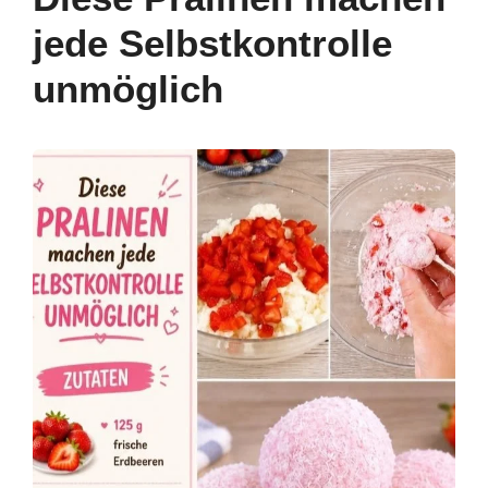
o
n
p
m
jede Selbstkontrolle
o
p
unmöglich
k