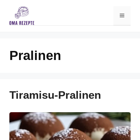
Skip
to
Menu
content
Pralinen
Tiramisu-Pralinen