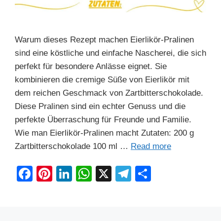
Warum dieses Rezept machen Eierlikör-Pralinen
sind eine köstliche und einfache Nascherei, die sich
perfekt für besondere Anlässe eignet. Sie
kombinieren die cremige Süße von Eierlikör mit
dem reichen Geschmack von Zartbitterschokolade.
Diese Pralinen sind ein echter Genuss und die
perfekte Überraschung für Freunde und Familie.
Wie man Eierlikör-Pralinen macht Zutaten: 200 g
Zartbitterschokolade 100 ml …
Read more
F
Pi
Li
W
X
T
S
a
nt
n
h
el
h
c
er
k
at
e
ar
e
e
e
s
gr
e