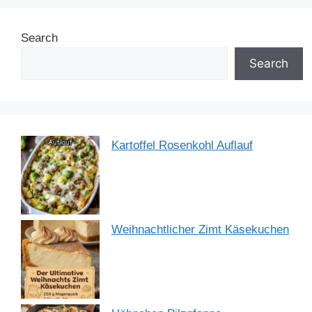
b
st
dI
A
a
Search
o
n
p
m
o
p
Search
k
Kartoffel Rosenkohl Auflauf
Weihnachtlicher Zimt Käsekuchen