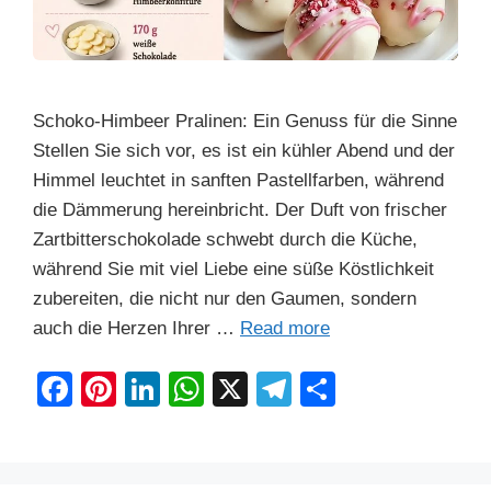
Schoko-Himbeer Pralinen: Ein Genuss für die Sinne
Stellen Sie sich vor, es ist ein kühler Abend und der
Himmel leuchtet in sanften Pastellfarben, während
die Dämmerung hereinbricht. Der Duft von frischer
Zartbitterschokolade schwebt durch die Küche,
während Sie mit viel Liebe eine süße Köstlichkeit
zubereiten, die nicht nur den Gaumen, sondern
auch die Herzen Ihrer …
Read more
F
Pi
Li
W
X
T
S
a
nt
n
h
el
h
c
er
k
at
e
ar