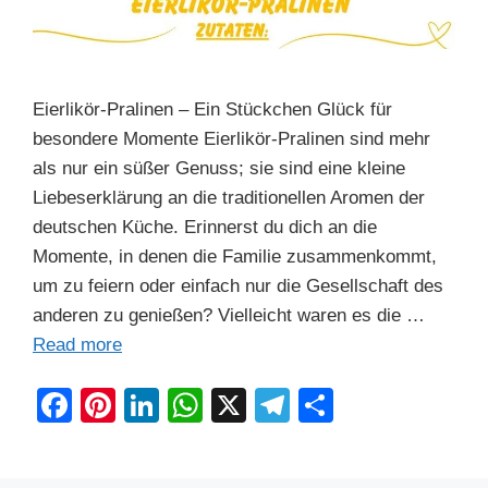
Eierlikör-Pralinen – Ein Stückchen Glück für
besondere Momente Eierlikör-Pralinen sind mehr
als nur ein süßer Genuss; sie sind eine kleine
Liebeserklärung an die traditionellen Aromen der
deutschen Küche. Erinnerst du dich an die
Momente, in denen die Familie zusammenkommt,
um zu feiern oder einfach nur die Gesellschaft des
anderen zu genießen? Vielleicht waren es die …
Read more
F
Pi
Li
W
X
T
S
a
nt
n
h
el
h
c
er
k
at
e
ar