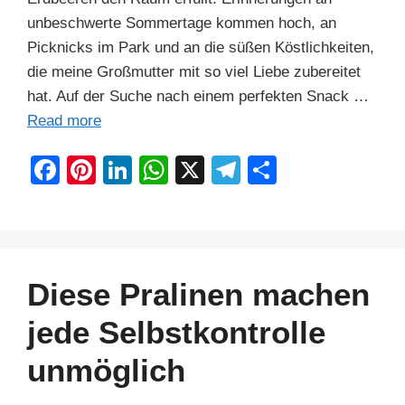
unbeschwerte Sommertage kommen hoch, an
Picknicks im Park und an die süßen Köstlichkeiten,
die meine Großmutter mit so viel Liebe zubereitet
hat. Auf der Suche nach einem perfekten Snack …
Read more
F
Pi
Li
W
X
T
S
a
nt
n
h
el
h
c
er
k
at
e
ar
e
e
e
s
gr
e
b
st
dI
A
a
Diese Pralinen machen
o
n
p
m
jede Selbstkontrolle
o
p
unmöglich
k