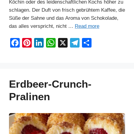
Köchin oder des leidenschaftlichen Kochs höher zu
schlagen. Der Duft von frisch gebrühtem Kaffee, die
Süße der Sahne und das Aroma von Schokolade,
das alles verspricht, nicht …
Read more
F
Pi
Li
W
X
T
S
a
nt
n
h
el
h
c
er
k
at
e
ar
e
e
e
s
gr
e
b
st
dI
A
a
Erdbeer-Crunch-
o
n
p
m
Pralinen
o
p
k