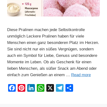
Diese Pralinen machen jede Selbstkontrolle
unmöglich Leckere Pralinen haben für viele
Menschen einen ganz besonderen Platz im Herzen.
Sie sind nicht nur ein süßes Vergnügen, sondern
auch ein Symbol für Liebe, Genuss und besondere
Momente im Leben. Ob als Geschenk für einen
lieben Menschen, als süßer Snack am Abend oder
einfach zum Genießen an einem …
Read more
F
Pi
Li
W
X
T
S
a
nt
n
h
el
h
c
er
k
at
e
ar