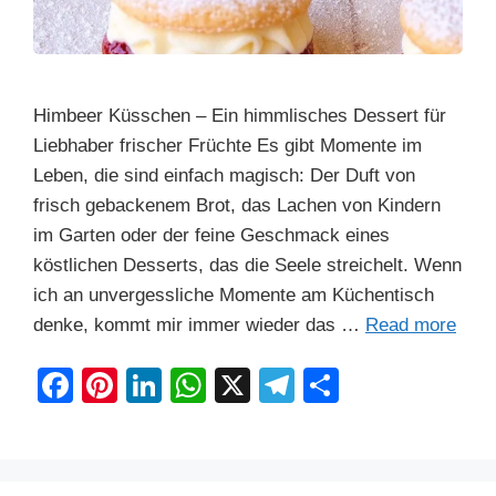
Himbeer Küsschen – Ein himmlisches Dessert für
Liebhaber frischer Früchte Es gibt Momente im
Leben, die sind einfach magisch: Der Duft von
frisch gebackenem Brot, das Lachen von Kindern
im Garten oder der feine Geschmack eines
köstlichen Desserts, das die Seele streichelt. Wenn
ich an unvergessliche Momente am Küchentisch
denke, kommt mir immer wieder das …
Read more
F
Pi
Li
W
X
T
S
a
nt
n
h
el
h
c
er
k
at
e
ar
e
e
e
s
gr
e