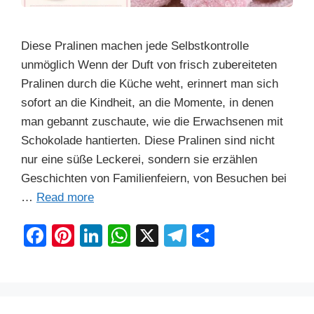
Diese Pralinen machen jede Selbstkontrolle
unmöglich Wenn der Duft von frisch zubereiteten
Pralinen durch die Küche weht, erinnert man sich
sofort an die Kindheit, an die Momente, in denen
man gebannt zuschaute, wie die Erwachsenen mit
Schokolade hantierten. Diese Pralinen sind nicht
nur eine süße Leckerei, sondern sie erzählen
Geschichten von Familienfeiern, von Besuchen bei
…
Read more
F
Pi
Li
W
X
T
S
a
nt
n
h
el
h
c
er
k
at
e
ar
e
e
e
s
gr
e