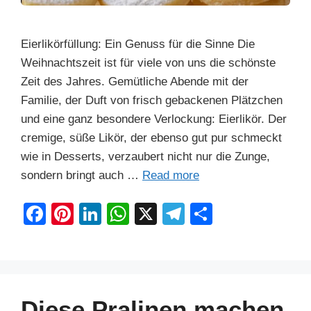
Eierlikörfüllung: Ein Genuss für die Sinne Die
Weihnachtszeit ist für viele von uns die schönste
Zeit des Jahres. Gemütliche Abende mit der
Familie, der Duft von frisch gebackenen Plätzchen
und eine ganz besondere Verlockung: Eierlikör. Der
cremige, süße Likör, der ebenso gut pur schmeckt
wie in Desserts, verzaubert nicht nur die Zunge,
sondern bringt auch …
Read more
F
Pi
Li
W
X
T
S
a
nt
n
h
el
h
c
er
k
at
e
ar
e
e
e
s
gr
e
b
st
dI
A
a
Diese Pralinen machen