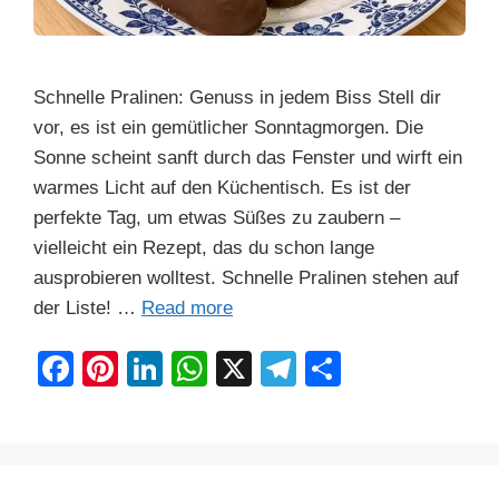
Schnelle Pralinen: Genuss in jedem Biss Stell dir
vor, es ist ein gemütlicher Sonntagmorgen. Die
Sonne scheint sanft durch das Fenster und wirft ein
warmes Licht auf den Küchentisch. Es ist der
perfekte Tag, um etwas Süßes zu zaubern –
vielleicht ein Rezept, das du schon lange
ausprobieren wolltest. Schnelle Pralinen stehen auf
der Liste! …
Read more
F
Pi
Li
W
X
T
S
a
nt
n
h
el
h
c
er
k
at
e
ar
e
e
e
s
gr
e