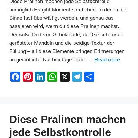
Diese Pralinen machen jede Selbstkontrolle
unmöglich Es gibt Momente im Leben, in denen die
Sinne fast überwältigt werden, und genau das
passieren wird, wenn du diese Pralinen machst.
Der süße Duft von Schokolade, der Geruch frisch
gerösteter Mandeln und die seidige Textur der
Füllung – all diese Elemente bringen Erinnerungen
an gemütliche Nachmittage in der …
Read more
F
Pi
Li
W
X
T
S
a
nt
n
h
el
h
c
er
k
at
e
ar
e
e
e
s
gr
e
b
st
dI
A
a
Diese Pralinen machen
o
n
p
m
jede Selbstkontrolle
o
p