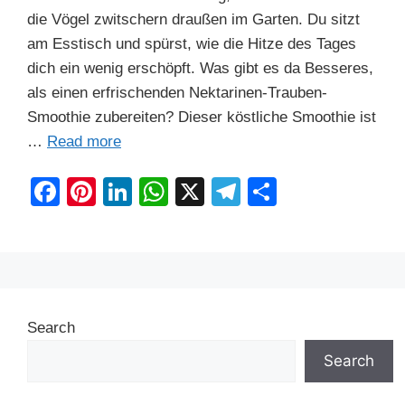
die Vögel zwitschern draußen im Garten. Du sitzt
am Esstisch und spürst, wie die Hitze des Tages
dich ein wenig erschöpft. Was gibt es da Besseres,
als einen erfrischenden Nektarinen-Trauben-
Smoothie zubereiten? Dieser köstliche Smoothie ist
…
Read more
F
Pi
Li
W
X
T
S
a
nt
n
h
el
h
c
er
k
at
e
ar
e
e
e
s
gr
e
b
st
dI
A
a
Search
o
n
p
m
o
p
Search
k