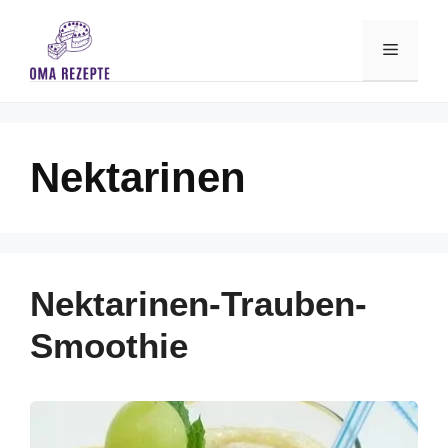
Skip
to
Menu
content
Nektarinen
Nektarinen-Trauben-
Smoothie