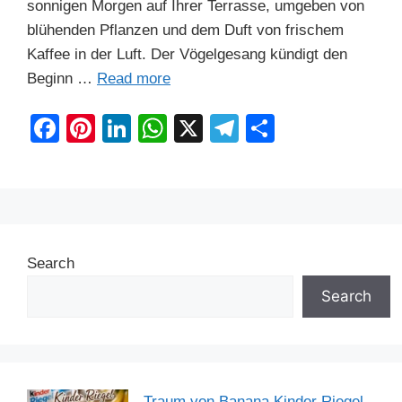
sonnigen Morgen auf Ihrer Terrasse, umgeben von
blühenden Pflanzen und dem Duft von frischem
Kaffee in der Luft. Der Vögelgesang kündigt den
Beginn …
Read more
F
Pi
Li
W
X
T
S
a
nt
n
h
el
h
c
er
k
at
e
ar
e
e
e
s
gr
e
b
st
dI
A
a
Search
o
n
p
m
o
p
Search
k
Traum von Banana Kinder Riegel