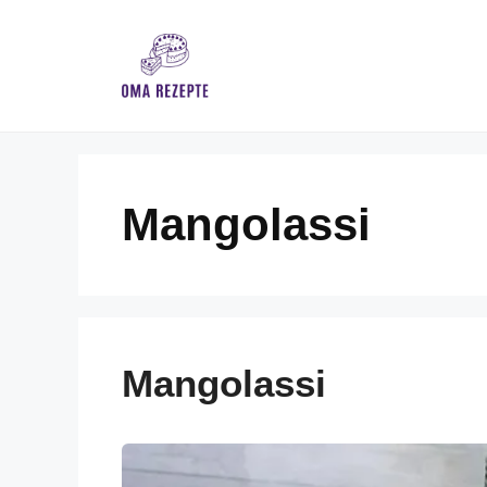
Skip
to
content
Mangolassi
Mangolassi