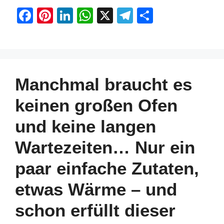
F
Pi
Li
W
X
T
S
a
nt
n
h
el
h
c
er
k
at
e
ar
e
e
e
s
gr
e
b
st
dI
A
a
Manchmal braucht es
o
n
p
m
keinen großen Ofen
o
p
und keine langen
k
Wartezeiten… Nur ein
paar einfache Zutaten,
etwas Wärme – und
schon erfüllt dieser