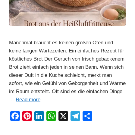
Manchmal braucht es keinen großen Ofen und
keine langen Wartezeiten: Ein einfaches Rezept für
köstliches Brot Der Geruch von frisch gebackenem
Brot zieht einfach jeden in seinen Bann. Wenn sich
dieser Duft in die Küche schleicht, merkt man
sofort, wie ein Gefühl von Geborgenheit und Wärme
im Raum entsteht. Oft sind es die einfachen Dinge
…
Read more
F
Pi
Li
W
X
T
S
a
nt
n
h
el
h