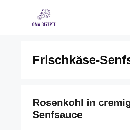
Skip
to
content
Frischkäse-Senf
Rosenkohl in cremig
Senfsauce