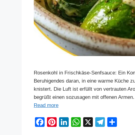
Rosenkohl in Frischkäse-Senfsauce: Ein Komf
Beruhigendes daran, in eine warme Küche zu
knistert. Die Luft ist erfüllt von vertrauten
begrüßt einen sozusagen mit offenen Armen.
Read more
F
Pi
Li
W
X
T
S
a
nt
n
h
el
h