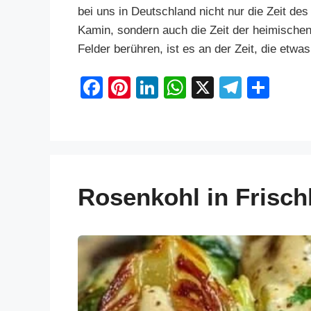
bei uns in Deutschland nicht nur die Zeit d
Kamin, sondern auch die Zeit der heimische
Felder berühren, ist es an der Zeit, die et
F
Pi
Li
W
X
T
S
a
nt
n
h
el
h
c
er
k
at
e
ar
e
e
e
s
gr
e
b
st
dI
A
a
Rosenkohl in Frisc
o
n
p
m
o
p
k