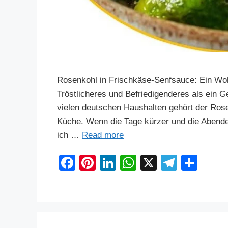
Rosenkohl in Frischkäse-Senfsauce: Ein Wohl
Tröstlicheres und Befriedigenderes als ein G
vielen deutschen Haushalten gehört der Rose
Küche. Wenn die Tage kürzer und die Abende 
ich …
Read more
F
Pi
Li
W
X
T
S
a
nt
n
h
el
h
c
er
k
at
e
ar
e
e
e
s
gr
e