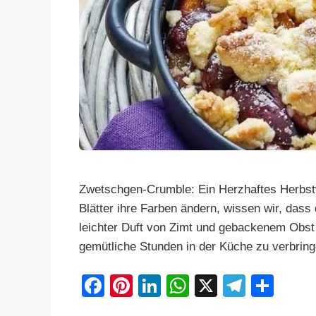
Zwetschgen-Crumble: Ein Herzhaftes Herbst
Blätter ihre Farben ändern, wissen wir, dass d
leichter Duft von Zimt und gebackenem Obst li
gemütliche Stunden in der Küche zu verbri
F
Pi
Li
W
X
T
S
a
nt
n
h
el
h