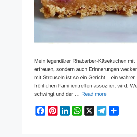
Mein legendärer Rhabarber-Käsekuchen mit S
erfreuen, sondern auch Erinnerungen wecke
mit Streuseln ist so ein Gericht – ein wahre
fröhlichen Familientreffen assoziiert wird. W
schwingt und der …
Read more
F
Pi
Li
W
X
T
S
a
nt
n
h
el
h
c
er
k
at
e
ar