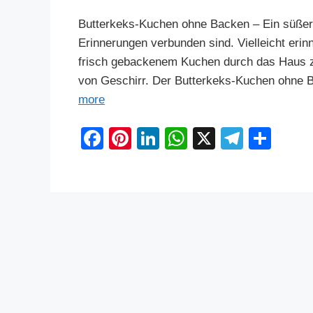
Butterkeks-Kuchen ohne Backen – Ein süßer
Erinnerungen verbunden sind. Vielleicht erin
frisch gebackenem Kuchen durch das Haus zo
von Geschirr. Der Butterkeks-Kuchen ohne 
more
F
Pi
Li
W
X
T
S
a
nt
n
h
el
h
c
er
k
at
e
ar
e
e
e
s
gr
e
b
st
dI
A
a
o
n
p
m
o
p
k