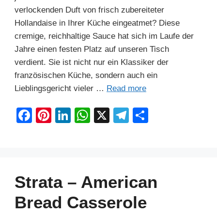
verlockenden Duft von frisch zubereiteter
Hollandaise in Ihrer Küche eingeatmet? Diese
cremige, reichhaltige Sauce hat sich im Laufe der
Jahre einen festen Platz auf unseren Tisch
verdient. Sie ist nicht nur ein Klassiker der
französischen Küche, sondern auch ein
Lieblingsgericht vieler …
Read more
F
Pi
Li
W
X
T
S
a
nt
n
h
el
h
c
er
k
at
e
ar
e
e
e
s
gr
e
b
st
dI
A
a
Strata – American
o
n
p
m
Bread Casserole
o
p