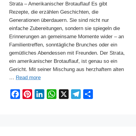
Strata – Amerikanischer Brotauflauf Es gibt
Rezepte, die erzählen Geschichten, die
Generationen überdauern. Sie sind nicht nur
einfache Zubereitungen, sondern sie spiegeln die
Erinnerungen an gemeinsame Momente wider – an
Familientreffen, sonntägliche Brunches oder ein
gemütliches Abendessen mit Freunden. Der Strata,
ein amerikanischer Brotauflauf, ist genau so ein
Gericht. Mit seiner Mischung aus herzhaftem alten
…
Read more
F
Pi
Li
W
X
T
S
a
nt
n
h
el
h
c
er
k
at
e
ar
e
e
e
s
gr
e
b
st
dI
A
a