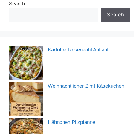
Search
o
n
p
m
o
p
Search
k
Kartoffel Rosenkohl Auflauf
Weihnachtlicher Zimt Käsekuchen
Hähnchen Pilzpfanne