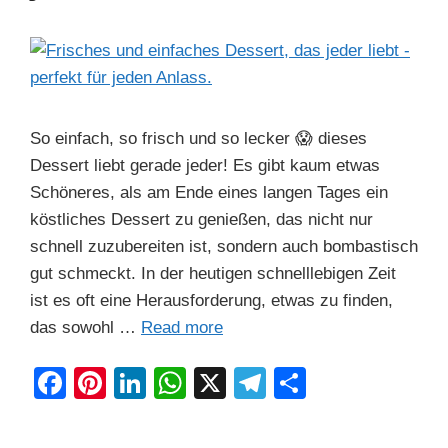
So einfach, so frisch und so lecker 😱 dieses
Dessert liebt gerade jeder! Es gibt kaum etwas
Schöneres, als am Ende eines langen Tages ein
köstliches Dessert zu genießen, das nicht nur
schnell zuzubereiten ist, sondern auch bombastisch
gut schmeckt. In der heutigen schnelllebigen Zeit
ist es oft eine Herausforderung, etwas zu finden,
das sowohl …
Read more
F
Pi
Li
W
X
T
S
a
nt
n
h
el
h
c
er
k
at
e
ar