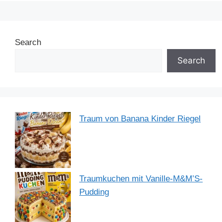
e
e
e
s
gr
e
b
st
dI
A
a
Search
o
n
p
m
o
p
Search
k
Traum von Banana Kinder Riegel
Traumkuchen mit Vanille-M&M’S-
Pudding