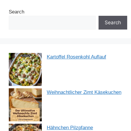
b
st
dI
A
a
Search
o
n
p
m
o
p
Search
k
Kartoffel Rosenkohl Auflauf
Weihnachtlicher Zimt Käsekuchen
Hähnchen Pilzpfanne