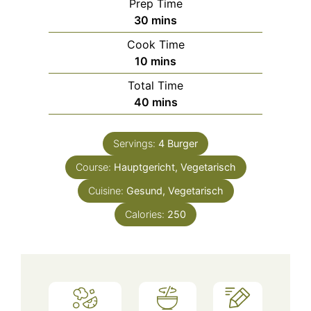
Prep Time
minutes
30
mins
Cook Time
minutes
10
mins
Total Time
minutes
40
mins
Servings:
4
Burger
Course:
Hauptgericht, Vegetarisch
Cuisine:
Gesund, Vegetarisch
Calories:
250