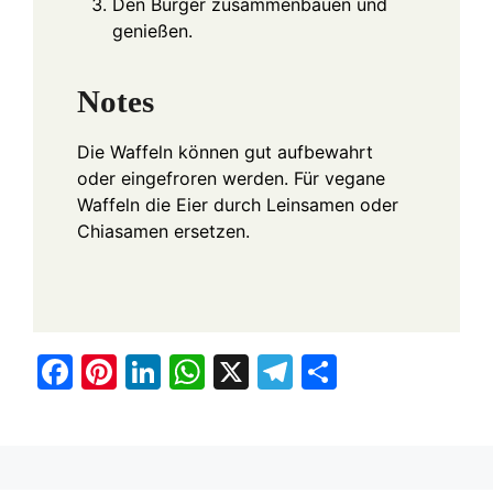
Den Burger zusammenbauen und
genießen.
Notes
Die Waffeln können gut aufbewahrt
oder eingefroren werden. Für vegane
Waffeln die Eier durch Leinsamen oder
Chiasamen ersetzen.
F
Pi
Li
W
X
T
S
a
nt
n
h
el
h
c
er
k
at
e
ar
e
e
e
s
gr
e