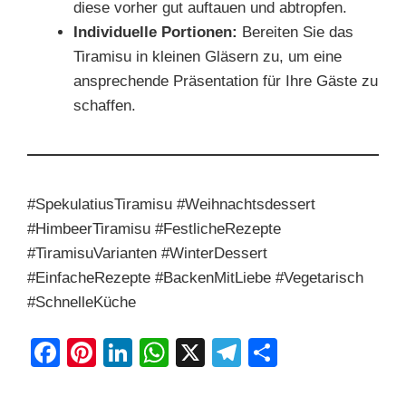
diese vorher gut auftauen und abtropfen.
Individuelle Portionen:
Bereiten Sie das
Tiramisu in kleinen Gläsern zu, um eine
ansprechende Präsentation für Ihre Gäste zu
schaffen.
#SpekulatiusTiramisu #Weihnachtsdessert
#HimbeerTiramisu #FestlicheRezepte
#TiramisuVarianten #WinterDessert
#EinfacheRezepte #BackenMitLiebe #Vegetarisch
#SchnelleKüche
F
Pi
Li
W
X
T
S
a
nt
n
h
el
h