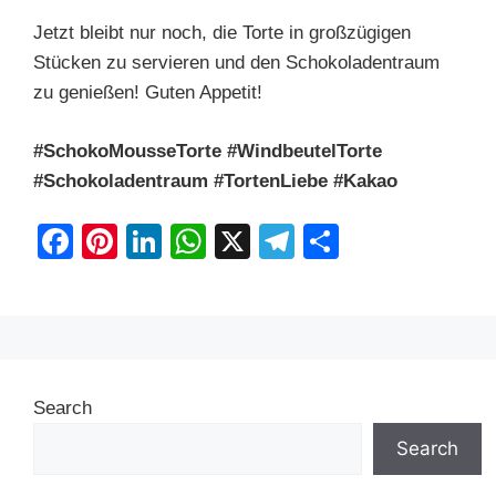
Jetzt bleibt nur noch, die Torte in großzügigen
Stücken zu servieren und den Schokoladentraum
zu genießen! Guten Appetit!
#SchokoMousseTorte #WindbeutelTorte
#Schokoladentraum #TortenLiebe #Kakao
F
Pi
Li
W
X
T
S
a
nt
n
h
el
h
c
er
k
at
e
ar
e
e
e
s
gr
e
b
st
dI
A
a
Search
o
n
p
m
o
p
Search
k