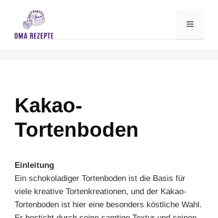
Skip
to
Menu
content
Kakao-
Tortenboden
Einleitung
Ein schokoladiger Tortenboden ist die Basis für
viele kreative Tortenkreationen, und der Kakao-
Tortenboden ist hier eine besonders köstliche Wahl.
Er besticht durch seine samtige Textur und seinen