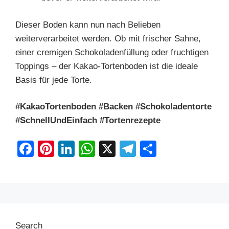
Dieser Boden kann nun nach Belieben
weiterverarbeitet werden. Ob mit frischer Sahne,
einer cremigen Schokoladenfüllung oder fruchtigen
Toppings – der Kakao-Tortenboden ist die ideale
Basis für jede Torte.
#KakaoTortenboden #Backen #Schokoladentorte
#SchnellUndEinfach #Tortenrezepte
F
Pi
Li
W
X
T
S
a
nt
n
h
el
h
c
er
k
at
e
ar
e
e
e
s
gr
e
b
st
dI
A
a
Search