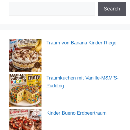
o
n
p
m
o
p
Search
k
Traum von Banana Kinder Riegel
Traumkuchen mit Vanille-M&M’S-
Pudding
Kinder Bueno Erdbeertraum