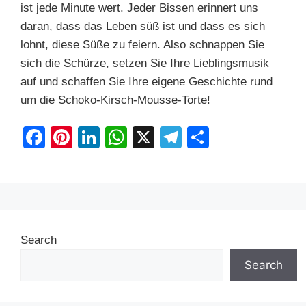
ist jede Minute wert. Jeder Bissen erinnert uns
daran, dass das Leben süß ist und dass es sich
lohnt, diese Süße zu feiern. Also schnappen Sie
sich die Schürze, setzen Sie Ihre Lieblingsmusik
auf und schaffen Sie Ihre eigene Geschichte rund
um die Schoko-Kirsch-Mousse-Torte!
F
Pi
Li
W
X
T
S
a
nt
n
h
el
h
c
er
k
at
e
ar
e
e
e
s
gr
e
b
st
dI
A
a
Search
o
n
p
m
o
p
Search
k