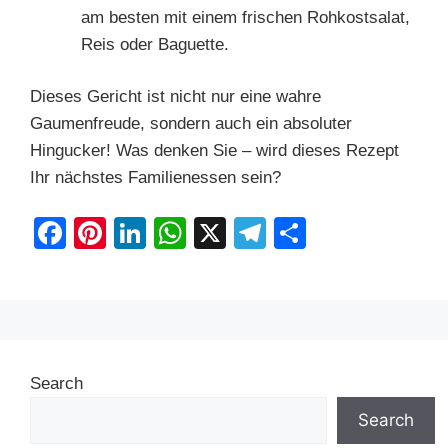
am besten mit einem frischen Rohkostsalat,
Reis oder Baguette.
Dieses Gericht ist nicht nur eine wahre
Gaumenfreude, sondern auch ein absoluter
Hingucker! Was denken Sie – wird dieses Rezept
Ihr nächstes Familienessen sein?
F
Pi
Li
W
X
T
S
a
nt
n
h
el
h
c
er
k
at
e
ar
e
e
e
s
gr
e
b
st
dI
A
a
Search
o
n
p
m
o
p
Search