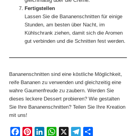
gleichmäßig über die Creme.
Fertigstellen
Lassen Sie die Bananenschnitten für einige
Stunden, am besten über Nacht, im
Kühlschrank ziehen, damit sich die Aromen
gut verbinden und die Schnitten fest werden.
Bananenschnitten sind eine köstliche Möglichkeit,
reife Bananen zu verwenden und gleichzeitig eine
wahre Gaumenfreude zu zaubern. Werden Sie
dieses leckere Dessert probieren? Wie gestalten
Sie Ihre Bananenschnitten? Teilen Sie Ihre Kreation
mit uns!
F
Pi
Li
W
X
T
S