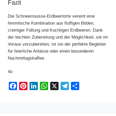
Fazit
Die Schneemousse-Erdbeertorte vereint eine
himmlische Kombination aus fluffigen Böden,
cremiger Füllung und fruchtigen Erdbeeren. Dank
der leichten Zubereitung und der Möglichkeit, sie im
Voraus vorzubereiten, ist sie der perfekte Begleiter
für feierliche Anlässe oder einen besonderen
Nachmittagskaffee.
4o
F
Pi
Li
W
X
T
S
a
nt
n
h
el
h
c
er
k
at
e
ar
e
e
e
s
gr
e