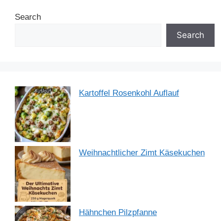
b
st
dI
A
a
Search
o
n
p
m
o
p
Search
k
Kartoffel Rosenkohl Auflauf
Weihnachtlicher Zimt Käsekuchen
Hähnchen Pilzpfanne