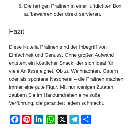
Die fertigen Pralinen in einer luftdichten Box
aufbewahren oder direkt servieren.
Fazit
Diese Nutella Pralinen sind der Inbegriff von
Einfachheit und Genuss. Ohne großen Aufwand
entsteht ein köstlicher Snack, der sich ideal für
viele Anlässe eignet. Ob zu Weihnachten, Ostern
oder als spontane Nascherei – die Pralinen machen
immer eine gute Figur. Mit nur wenigen Zutaten
zaubern Sie im Handumdrehen eine süße
Verführung, die garantiert jedem schmeckt.
F
Pi
Li
W
X
T
S
a
nt
n
h
el
h