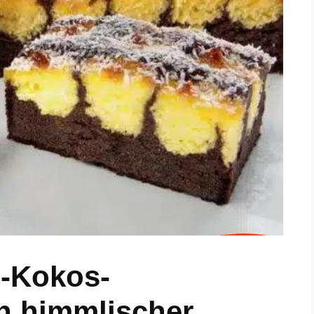
o-Kokos-
n himmlischer