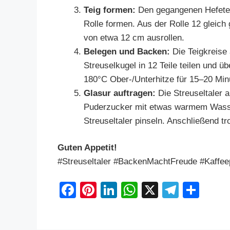
Teig formen:
Den gegangenen Hefetei
Rolle formen. Aus der Rolle 12 gleich
von etwa 12 cm ausrollen.
Belegen und Backen:
Die Teigkreise 
Streuselkugel in 12 Teile teilen und ü
180°C Ober-/Unterhitze für 15–20 Minu
Glasur auftragen:
Die Streuseltaler 
Puderzucker mit etwas warmem Wasser 
Streuseltaler pinseln. Anschließend t
Guten Appetit!
#Streuseltaler #BackenMachtFreude #Kaffee
F
Pi
Li
W
X
T
S
a
nt
n
h
el
h
c
er
k
at
e
ar