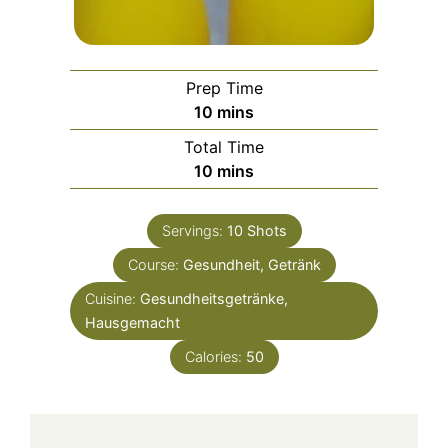
Prep Time
minutes
10
mins
Total Time
minutes
10
mins
Servings:
10
Shots
Course:
Gesundheit, Getränk
Cuisine:
Gesundheitsgetränke,
Hausgemacht
Calories:
50