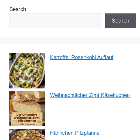
b
st
dI
A
a
Search
o
n
p
m
o
p
Search
k
Kartoffel Rosenkohl Auflauf
Weihnachtlicher Zimt Käsekuchen
Hähnchen Pilzpfanne