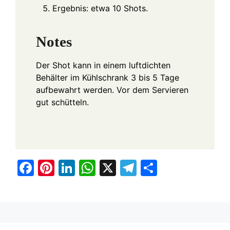
Ergebnis: etwa 10 Shots.
Notes
Der Shot kann in einem luftdichten
Behälter im Kühlschrank 3 bis 5 Tage
aufbewahrt werden. Vor dem Servieren
gut schütteln.
F
Pi
Li
W
X
T
S
a
nt
n
h
el
h
c
er
k
at
e
ar
e
e
e
s
gr
e