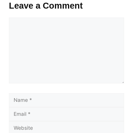
b
st
dI
A
a
Leave a Comment
o
n
p
m
o
p
Comment
k
Name
Email
Website