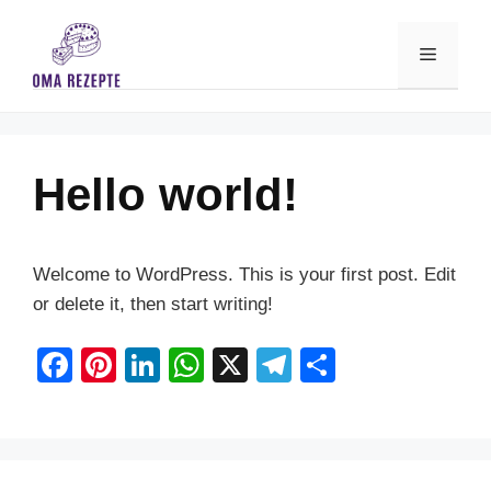
Skip
to
Menu
content
Hello world!
Welcome to WordPress. This is your first post. Edit
or delete it, then start writing!
F
Pi
Li
W
X
T
S
a
nt
n
h
el
h
c
er
k
at
e
ar
e
e
e
s
gr
e