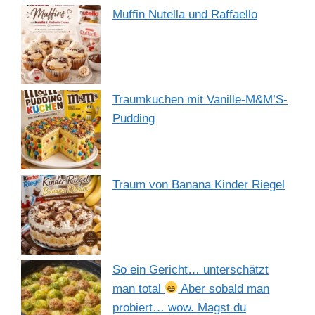
Muffin Nutella und Raffaello
Traumkuchen mit Vanille-M&M’S-
Pudding
Traum von Banana Kinder Riegel
So ein Gericht… unterschätzt
man total
Aber sobald man
probiert… wow. Magst du