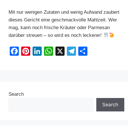
Mit nur wenigen Zutaten und wenig Aufwand zaubert
dieses Gericht eine geschmackvolle Mahlzeit. Wer
mag, kann noch frische Kräuter oder Parmesan
darüber streuen – so wird es noch leckerer!
F
Pi
Li
W
X
T
S
a
nt
n
h
el
h
c
er
k
at
e
ar
e
e
e
s
gr
e
b
st
dI
A
a
Search
o
n
p
m
o
p
Search
k